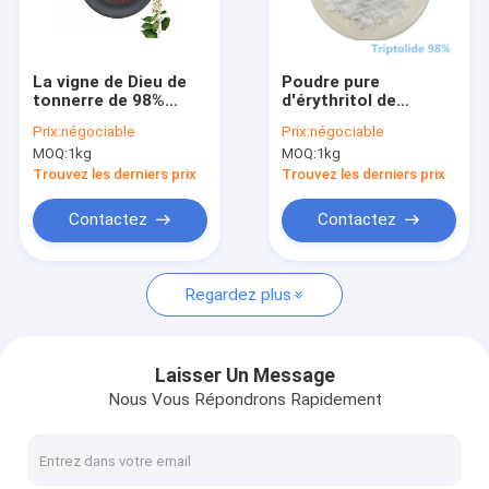
Au sujet de nous
Visite d'usine
La vigne de Dieu de
Poudre pure
tonnerre de 98%
d'érythritol de
Contrôle de qualité
Triptolide extraient
Triptolide 98%,
Prix:
négociable
Prix:
négociable
la poudre rouge pour
extrait 34157-83-0 de
MOQ:
1kg
MOQ:
1kg
des industries
racine de
Contactez-nous
cosmétiques
Tripterygium
Trouvez les derniers prix
Trouvez les derniers prix
Wilfordii
Demandez une citation
Contactez
Contactez
Regardez plus
Extraits purs d'usine
Extrait d'usine de Stevia
Laisser Un Message
Nous Vous Répondrons Rapidement
Poudre de glutathion
Poudre de Taxifolin