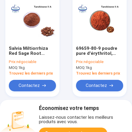
Salvia Miltiorrhiza
69659-80-9 poudre
Red Sage Root
pure d'érythritol,
saupoudrent
Salvia Miltiorrhiza
Prix:
négociable
Prix:
négociable
Tanshinone II A 20%
Root Extract
MOQ:
1kg
MOQ:
1kg
Tanshinone II A
Trouvez les derniers prix
Trouvez les derniers prix
Contactez
Contactez
Économisez votre temps
Laissez-nous contacter les meilleurs
produits avec vous.