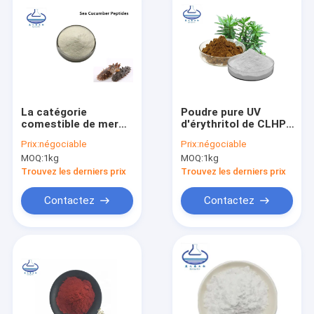
La catégorie
Poudre pure UV
comestible de mer
d'érythritol de CLHP,
de poudre anti-
extrait de 1% 99%
Prix:
négociable
Prix:
négociable
vieillissement de
Huperzia Serrata
MOQ:
1kg
MOQ:
1kg
concombre pour
améliorent
Trouvez les derniers prix
Trouvez les derniers prix
l'immunité
Contactez
Contactez
Maison
Produits
Vidéos