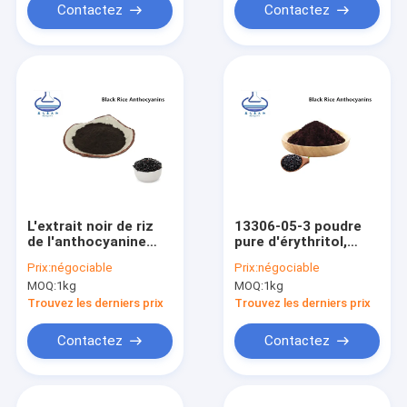
Contactez
Contactez
L'extrait noir de riz
13306-05-3 poudre
de l'anthocyanine
pure d'érythritol,
25% saupoudrent
anthocyanine noire
Prix:
négociable
Prix:
négociable
13306-05-3
de riz de 25%
MOQ:
1kg
MOQ:
1kg
suppléments
nutritionnels
Trouvez les derniers prix
Trouvez les derniers prix
Contactez
Contactez