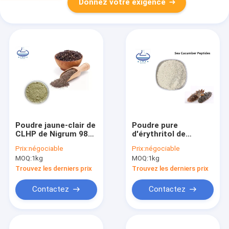
Donnez votre exigence
Poudre jaune-clair de
Poudre pure
CLHP de Nigrum 98%
d'érythritol de
Piperine d'extrait de
catégorie
Prix:
négociable
Prix:
négociable
poivre noir de CAS
comestible, peptide
MOQ:
1kg
MOQ:
1kg
94-62-2
de concombre de
mer de cosmétiques
Trouvez les derniers prix
Trouvez les derniers prix
Contactez
Contactez