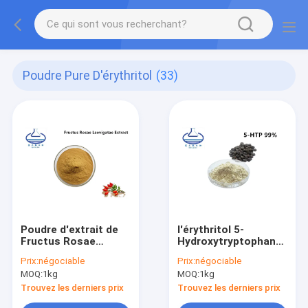
Poudre Pure D'érythritol
(33)
Poudre d'extrait de
l'érythritol 5-
Fructus Rosae
Hydroxytryptophan
Laevigatae de qualité
pur saupoudrent
Prix:
négociable
Prix:
négociable
alimentaire en vrac
l'extrait de graine de
MOQ:
1kg
MOQ:
1kg
5-Htp 99% Griffonia
Trouvez les derniers prix
Trouvez les derniers prix