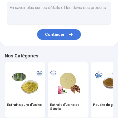
Poudre antioxydante
Poudre d'ergothionéine L
Poudre acide férulique
Continuer
Poudre acide chlorogénique
Poudre de phycocyanine
Nos Catégories
Poudre pure d'érythritol
Extrait organique de réglisse
Poudre de fibre alimentaire
Poudre d'extrait de lutéine
Extraits purs d'usine
Extrait d'usine de
Poudre de glut
Poudre d'édulcorant
Stevia