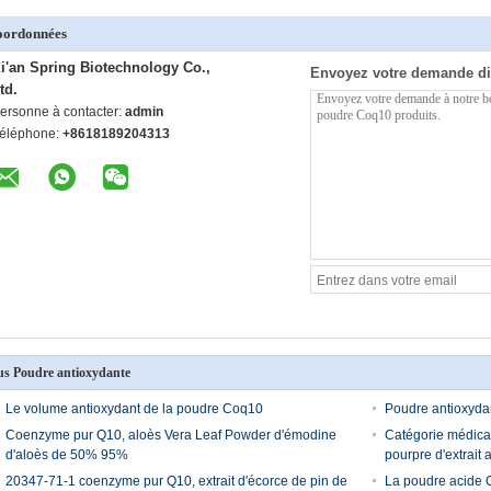
oordonnées
i'an Spring Biotechnology Co.,
Envoyez votre demande di
td.
ersonne à contacter:
admin
éléphone:
+8618189204313
us Poudre antioxydante
Le volume antioxydant de la poudre Coq10
Poudre antioxyd
Coenzyme pur Q10, aloès Vera Leaf Powder d'émodine
Catégorie médica
d'aloès de 50% 95%
pourpre d'extrait
20347-71-1 coenzyme pur Q10, extrait d'écorce de pin de
La poudre acide 