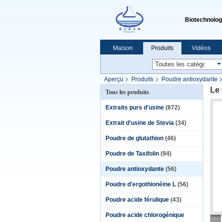
Biotechnologi
Maison
Produits
Vidéos
Aperçu
Produits
Poudre antioxydante
Le
Tous les produits
Extraits purs d'usine
(872)
Extrait d'usine de Stevia
(34)
Poudre de glutathion
(46)
Poudre de Taxifolin
(94)
Poudre antioxydante
(56)
Poudre d'ergothionéine L
(56)
Poudre acide férulique
(43)
Poudre acide chlorogénique