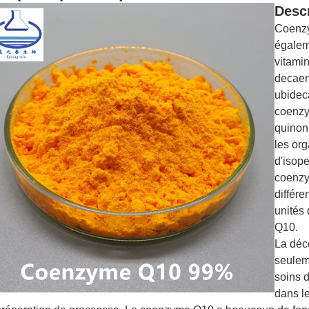
Descr
Coenz
égalem
vitamin
decaen
ubidec
coenzy
quinon
les or
d'isop
coenzy
différ
unités
Q10.
La déc
seuleme
soins d
dans le