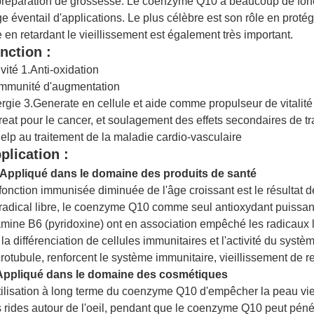
préparation de grossesse. Le coenzyme Q10 a beaucoup de fonctio
ge éventail d'applications. Le plus célèbre est son rôle en proté
e en retardant le vieillissement est également très important.
nction :
ivité 1.Anti-oxidation
Immunité d'augmentation
rgie 3.Generate en cellule et aide comme propulseur de vitalité
reat pour le cancer, et soulagement des effets secondaires de tr
elp au traitement de la maladie cardio-vasculaire
plication :
Appliqué dans le domaine des produits de santé
fonction immunisée diminuée de l'âge croissant est le résultat de
radical libre, le coenzyme Q10 comme seul antioxydant puissan
amine B6 (pyridoxine) ont en association empêché les radicaux li
 la différenciation de cellules immunitaires et l'activité du syst
rotubule, renforcent le système immunitaire, vieillissement de re
Appliqué dans le domaine des cosmétiques
tilisation à long terme du coenzyme Q10 d'empêcher la peau vieil
 rides autour de l'oeil, pendant que le coenzyme Q10 peut péné