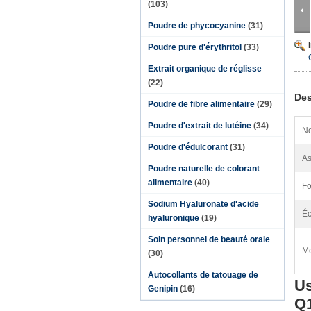
(103)
Poudre de phycocyanine
(31)
Poudre pure d'érythritol
(33)
Extrait organique de réglisse
(22)
Des
Poudre de fibre alimentaire
(29)
Poudre d'extrait de lutéine
(34)
No
Poudre d'édulcorant
(31)
As
Poudre naturelle de colorant
alimentaire
(40)
Fo
Sodium Hyaluronate d'acide
Éc
hyaluronique
(19)
Soin personnel de beauté orale
Me
(30)
Autocollants de tatouage de
Us
Genipin
(16)
Q1