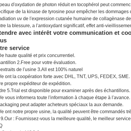
peau d'oxydation de photon réduit en tocophérol peut commence
cifique de la kinase de tyrosine pour empêcher les dommages o
rradiation uv de l'expression cutanée humaine de collagènase de 
tre la blessure, a l'antioxydant significatif, effet anti-vieillisseme
tendre avec intérêt votre communication et co
us
tre service
De haute qualité et prix concurrentiel.
antillon 2.Free pour votre évaluation.
 extraits de l'usine 3.All est 100% naturel
e ont la coopération forte avec DHL, TNT, UPS, FEDEX, SME.
re propre expéditeur de expédition.
rdre 5.Trial est disponible pour examiner après des échantillons.
e vous informera toute l'information à chaque étape à l'avance.
ackaging peut adapter acheteurs spéciaux la aux demande.
e ont notre propre usine, la qualité peuvent être commandés trè
 9.Our : Fournissez-vous la meilleure qualité, le meilleur service,
Q