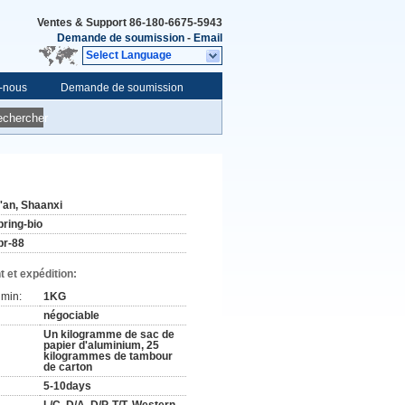
Ventes & Support
86-180-6675-5943
Demande de soumission
-
Email
Select Language
-nous
Demande de soumission
echercher
i'an, Shaanxi
pring-bio
pr-88
 et expédition:
min:
1KG
négociable
Un kilogramme de sac de
papier d'aluminium, 25
kilogrammes de tambour
de carton
5-10days