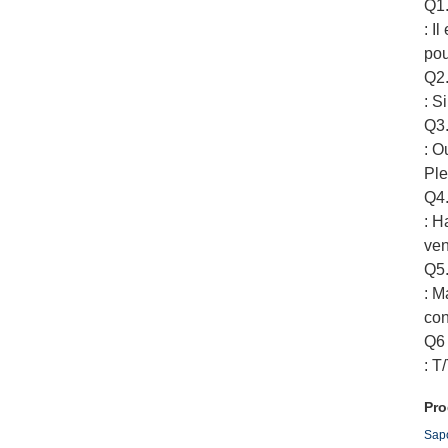
Q1.
: I
pou
Q2.
: S
Q3.
: O
Ple
Q4.
: H
ven
Q5.
: M
con
Q6 
: T
Pro
Sapo