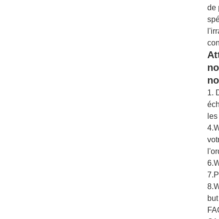
de 
spé
l'i
con
At
no
no
1. 
éch
les
4.W
vot
l'o
6.W
7.P
8.W
but
FA