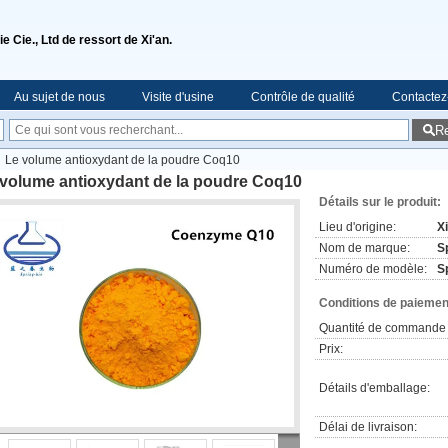
e Cie., Ltd de ressort de Xi'an.
Au sujet de nous
Visite d'usine
Contrôle de qualité
Contactez
R
Le volume antioxydant de la poudre Coq10
 volume antioxydant de la poudre Coq10
Détails sur le produit:
Lieu d'origine:
X
Nom de marque:
S
Numéro de modèle:
S
Conditions de paiement
Quantité de commande 
Prix:
Détails d'emballage:
Délai de livraison: