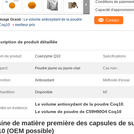
Conditions de paiement
Capacité d'approvision
Image Grand :
Le volume antioxydant de la poudre
Contact
Coq10
meilleur prix
cription de produit détaillée
m de produit:
Coenzyme Q10
Spécifications:
pect:
Poudre jaune ou jaune-clair
Cas non.:
nction:
Antioxydant
Méthode d'essai:
hantillon:
Disponible
Mf:
Le volume antioxydant de la poudre Coq10
,
ttre en évidence:
Le volume de poudre de C59H90O4 Coq10
ine de matière première des capsules de 
0 (OEM possible)