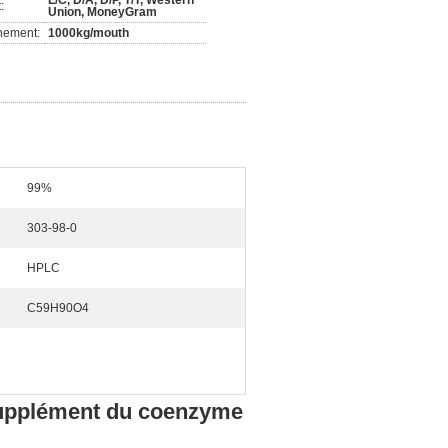
L/C, D/A, D/P, T/T, Western
:
Union, MoneyGram
nement:
1000kg/mouth
99%
303-98-0
HPLC
C59H90O4
supplément du coenzyme