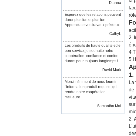
la 
—— Dianna
lar
Espérez que les relations peuvent
rôl
durer plus fort et plus fort.
Fo
Appreaciate vos travaux précieux.
act
—— CathyL
2. 
éne
Les produits de haute qualité et le
bon service, je souhaite notre
4.T
coopération, confiance et confort,
5.H
durant pour toujours longtemps !
Ap
—— David Mark
1.
Merci infiniment de nous fournir
La 
l'information produit requise, qui
de 
rendra notre coopération
vit
meilleure
sur
—— Samantha Mal
mic
2.
L'u
des