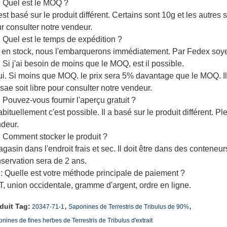
 Quel est le MOQ ?
l est basé sur le produit différent. Certains sont 10g et les autres
r consulter notre vendeur.
 Quel est le temps de expédition ?
i en stock, nous l'embarquerons immédiatement. Par Fedex soye
 Si j'ai besoin de moins que le MOQ, est il possible.
ui. Si moins que MOQ. le prix sera 5% davantage que le MOQ. Il a
sae soit libre pour consulter notre vendeur.
 Pouvez-vous fournir l'aperçu gratuit ?
abituellement c'est possible. Il a basé sur le produit différent. Pl
deur.
 Comment stocker le produit ?
agasin dans l'endroit frais et sec. Il doit être dans des contene
servation sera de 2 ans.
: Quelle est votre méthode principale de paiement ?
/T, union occidentale, gramme d'argent, ordre en ligne.
,
,
duit Tag:
20347-71-1
Saponines de Terrestris de Tribulus de 90%
nines de fines herbes de Terrestris de Tribulus d'extrait