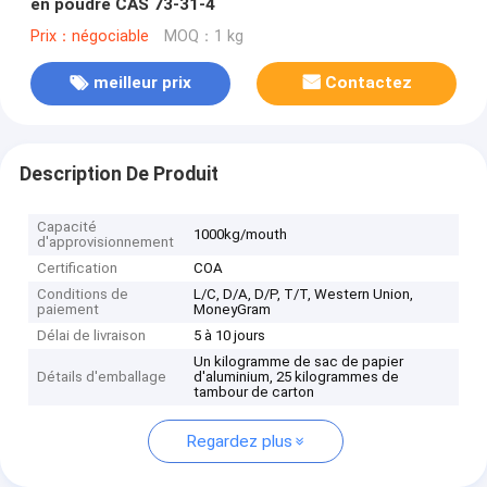
en poudre CAS 73-31-4
Prix：négociable
MOQ：1 kg
meilleur prix
Contactez
Description De Produit
Capacité
1000kg/mouth
d'approvisionnement
Certification
COA
Conditions de
L/C, D/A, D/P, T/T, Western Union,
paiement
MoneyGram
Délai de livraison
5 à 10 jours
Un kilogramme de sac de papier
Détails d'emballage
d'aluminium, 25 kilogrammes de
tambour de carton
Regardez plus