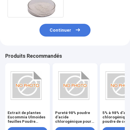
en poudre CAS 73-31-4
Continuer
Produits Recommandés
Extrait de plantes
Pureté 98% poudre
5% à 98% d'aci
Eucommia Ulmoides
d'acide
chlorogénique
feuilles Poudre
chlorogénique pour
poudre de coul
d'acide
extrait de plantes de
blanche Solub