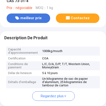
CAS 73-31-4
Prix：négociable
MOQ：1 kg
meilleur prix
Contactez
Description De Produit
Capacité
1000kg/mouth
d'approvisionnement
Certification
COA
Conditions de
L/C, D/A, D/P, T/T, Western Union,
paiement
MoneyGram
Délai de livraison
5 à 10 jours
Un kilogramme de sac de papier
Détails d'emballage
d'aluminium, 25 kilogrammes de
tambour de carton
Regardez plus