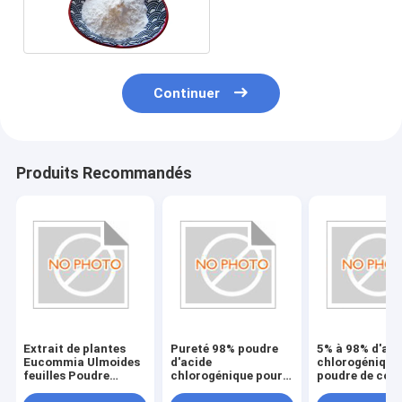
poudre CAS 73-31-4
Continuer
Produits Recommandés
Extrait de plantes
Pureté 98% poudre
5% à 98% d'aci
Eucommia Ulmoides
d'acide
chlorogénique
feuilles Poudre
chlorogénique pour
poudre de coul
d'acide
extrait de plantes de
blanche Solub