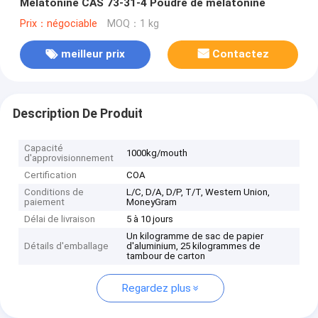
Mélatonine CAS 73-31-4 Poudre de mélatonine
Prix：négociable
MOQ：1 kg
meilleur prix
Contactez
Description De Produit
Capacité
1000kg/mouth
d'approvisionnement
Certification
COA
Conditions de
L/C, D/A, D/P, T/T, Western Union,
paiement
MoneyGram
Délai de livraison
5 à 10 jours
Un kilogramme de sac de papier
Détails d'emballage
d'aluminium, 25 kilogrammes de
tambour de carton
Regardez plus