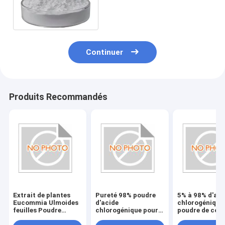
Mélatonine CAS 73-31-4
Poudre de mélatonine
Continuer
Produits Recommandés
Extrait de plantes
Pureté 98% poudre
5% à 98% d'aci
Eucommia Ulmoides
d'acide
chlorogénique
feuilles Poudre
chlorogénique pour
poudre de coul
d'acide
extrait de plantes de
blanche Solub