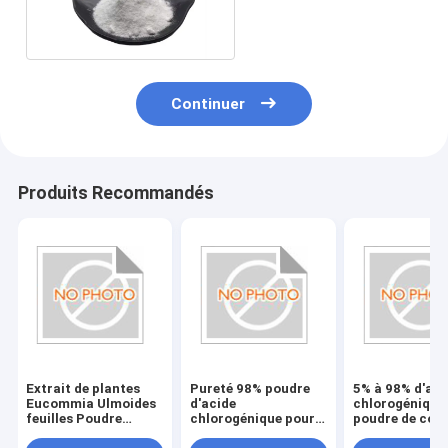
de mélatonine pure
Continuer
Produits Recommandés
Extrait de plantes
Pureté 98% poudre
5% à 98% d'aci
Eucommia Ulmoides
d'acide
chlorogénique
feuilles Poudre
chlorogénique pour
poudre de coul
d'acide
extrait de plantes de
blanche Solub