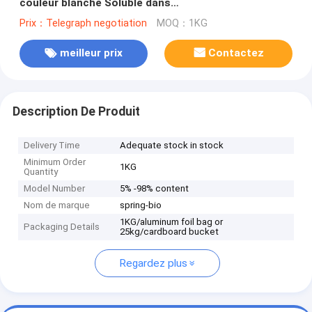
couleur blanche Soluble dans
l'eau/l'éthanol/l'acétone
Prix：Telegraph negotiation
MOQ：1KG
meilleur prix
Contactez
Description De Produit
Delivery Time
Adequate stock in stock
Minimum Order
1KG
Quantity
Model Number
5% -98% content
Nom de marque
spring-bio
1KG/aluminum foil bag or
Packaging Details
25kg/cardboard bucket
Regardez plus